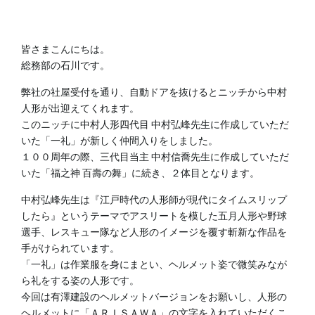
皆さまこんにちは。
総務部の石川です。
弊社の社屋受付を通り、自動ドアを抜けるとニッチから中村
人形が出迎えてくれます。
このニッチに中村人形四代目 中村弘峰先生に作成していただ
いた「一礼」が新しく仲間入りをしました。
１００周年の際、三代目当主 中村信喬先生に作成していただ
いた「福之神 百壽の舞」に続き、２体目となります。
中村弘峰先生は『江戸時代の人形師が現代にタイムスリップ
したら』というテーマでアスリートを模した五月人形や野球
選手、レスキュー隊など人形のイメージを覆す斬新な作品を
手がけられています。
「一礼」は作業服を身にまとい、ヘルメット姿で微笑みなが
ら礼をする姿の人形です。
今回は有澤建設のヘルメットバージョンをお願いし、人形の
ヘルメットに「ＡＲＩＳＡＷＡ」の文字を入れていただくこ