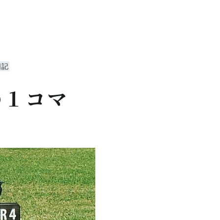
日記
の１コマ